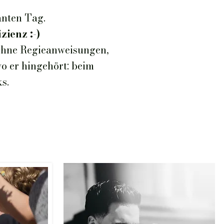
anten Tag.
zienz :-)
. Ohne Regieanweisungen,
o er hingehört: beim
s.