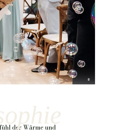
chzeitsfotografie
sophie
zeitlos | elegant | echt
Gefühl der Wärme und